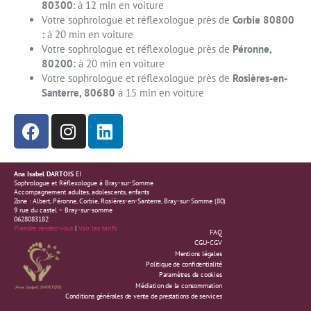
80300
: à 12 min en voiture
Votre sophrologue et réflexologue près de
Corbie 80800
:
à 20 min en voiture
Votre sophrologue et réflexologue près de
Péronne,
80200:
à 20 min en voiture
Votre sophrologue et réflexologue près de
Rosières-en-
Santerre, 80680
à 15 min en voiture
Ana Isabel DARTOIS
EI
Sophrologue et Réflexologue à Bray-sur-Somme
Accompagnement adultes, adolescents, enfants
Zone : Albert, Péronne, Corbie, Rosières-en-Santerre, Bray-sur-Somme (80)
9 rue du castel – Bray-sur-somme
0628083182
Prendre rendez-vous
|
Voir les tarifs
FAQ
CGU-C
GV
Mentions légales
Politique
de confidentialité
Paramètres de cookies
Médiation de la consommation
Conditions générales de vente de prestations de services