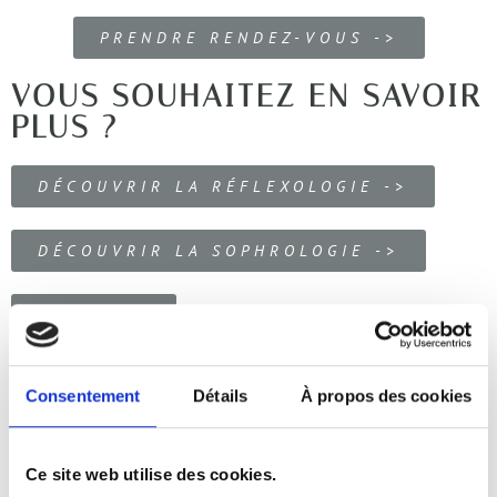
PRENDRE RENDEZ-VOUS ->
VOUS SOUHAITEZ EN SAVOIR
PLUS ?
DÉCOUVRIR LA RÉFLEXOLOGIE ->
DÉCOUVRIR LA SOPHROLOGIE ->
TARIFS ->
Vous pouvez également consulter les questions les plus fréquentes
sur la
FAQ
.
Consentement
Détails
À propos des cookies
Vous avez besoin de plus d’informations, ou vous souhaitez prendre
contact pour une demande de devis, contactez-moi:
Ce site web utilise des cookies.