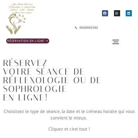
Ana Isabel Dartois
Réflexologue & Sophrologue
Adulte - Ado - Enfant
à Bray-sur-somme
📞 0628083182
RÉSERVATION EN LIGNE ->
RÉSERVEZ
VOTRE SÉANCE DE
RÉFLEXOLOGIE OU DE
SOPHROLOGIE
EN LIGNE!
Choisissez le type de séance, la date et le créneau horaire qui vous
convient le mieux.
Cliquez et c’est tout !