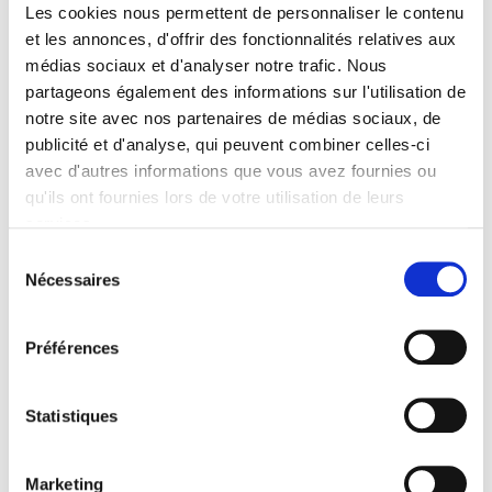
Les cookies nous permettent de personnaliser le contenu
CONTACT
et les annonces, d'offrir des fonctionnalités relatives aux
Ana Isabel Dartois
médias sociaux et d'analyser notre trafic.
Nous
📞06 28 08 31 82
partageons également des informations sur l'utilisation de
📩
reflexologiedartois@gmail.com
notre site avec nos partenaires de médias sociaux, de
publicité et d'analyse, qui peuvent combiner celles-ci
HORAIRES
avec d'autres informations que vous avez fournies ou
qu'ils ont fournies lors de votre utilisation de leurs
Lundi au vendredi 9h-18h
services.
Samedi 9h-12h
Sélection
Nécessaires
du
COORDONNÉES
consentement
9, rue du castel
Préférences
80340 BRAY SUR SOMME
Statistiques
VOTRE SOPHROLOGUE ET
RÉFLEXOLOGUE À PROXIMITÉ
Marketing